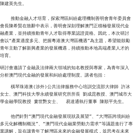
陳建英先生。

    推動金融人才培育，探索灣區糾紛處理機制善明會青年委員會
會長陳希賢在致辭中表示，善明會深刻理解澳門正積極發展現代金
融產業，並持續推動青年人才取得專業認證資格。因此，本次研討
會以“產業適度多元、把握粵港澳大灣區機遇”為主題，希望能鼓勵
青年主動了解新興產業的發展機遇，持續推動本地高端產業人才的
培育。
研討會邀請了金融及法律兩大領域的知名教授與專家，為青年深入
分析澳門現代金融的發展和糾紛處理制度。講者包括：
    橫琴珠港澳(涉外)公共法律服務中心培訓交流部大律師 許冰
女士、澳門科技大學永續發展研究所所長 劉成昆教授、澳門城市大
學金融學院教授 婁世艷女士、  易達通執行董事 陳順平先生。

    他們針對“澳門現代金融發展現狀及展望”、“大灣區跨境糾紛
多元化解機制概況”、“澳門現代金融業勞動力需求”等議題進行了專
業講解，旨在讓青年了解灣區未來的金融發展模式，並思考在未來