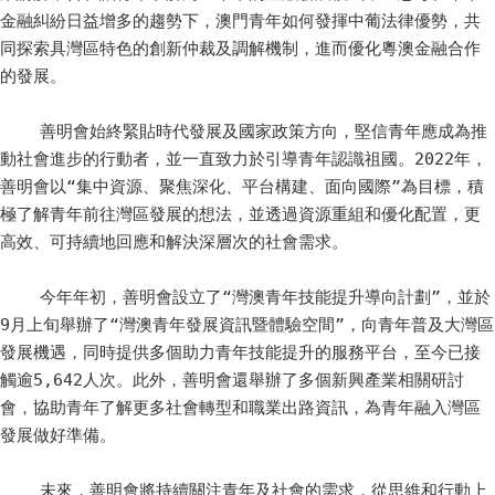
金融糾紛日益增多的趨勢下，澳門青年如何發揮中葡法律優勢，共
同探索具灣區特色的創新仲裁及調解機制，進而優化粵澳金融合作
的發展。

    善明會始終緊貼時代發展及國家政策方向，堅信青年應成為推
動社會進步的行動者，並一直致力於引導青年認識祖國。2022年，
善明會以“集中資源、聚焦深化、平台構建、面向國際”為目標，積
極了解青年前往灣區發展的想法，並透過資源重組和優化配置，更
高效、可持續地回應和解決深層次的社會需求。

    今年年初，善明會設立了“灣澳青年技能提升導向計劃”，並於
9月上旬舉辦了“灣澳青年發展資訊暨體驗空間”，向青年普及大灣區
發展機遇，同時提供多個助力青年技能提升的服務平台，至今已接
觸逾5,642人次。此外，善明會還舉辦了多個新興產業相關研討
會，協助青年了解更多社會轉型和職業出路資訊，為青年融入灣區
發展做好準備。

    未來，善明會將持續關注青年及社會的需求，從思維和行動上