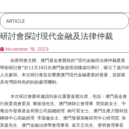
Skip
to
content
ARTICLE
研討會探討現代金融及法律仲裁
November 18, 2023
    由善明會主辦、澳門基金會贊助的“現代金融與法律仲裁產業
學術研討會”於11月18日在澳門旅遊塔四樓成功舉行，吸引了逾250
人次參與。本次研討會旨在響應澳門現代金融產業的發展，並探索
具有灣區特色的糾紛處理機制。

    本次研討會榮幸邀請到多位重要嘉賓出席，包括：澳門基金會
行政委員會委員 黎振強先生、澳門律師公會理事 周笑銀女士、中
葡合作發展基金有限公司副總經理 納可君女士、澳門生產力暨科技
轉移中心高級經理 李藹倫女士、澳門發展策略研究中心研究院 朱
英嘉先生、澳門金融法律學會理事長 崔天立先生、善明會理事長 