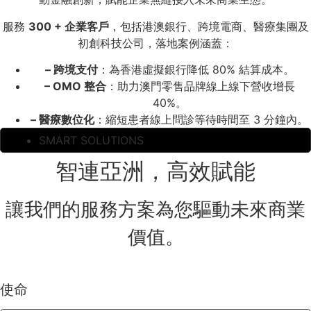
服務
300 + 企業客戶
，包括港澳銀行、跨境電商、醫療集團及
初創科技公司，落地案例涵蓋：
– 跨境支付
：為香港虛擬銀行降低 80% 結算成本。
– OMO 整合
：助力澳門零售品牌線上線下營收增長
40%。
– 醫療數位化
：縮短患者線上問診等待時間至 3 分鐘內。
SMART SOLUTIONS
智連亞洲，高效賦能
讓我們的服務方案為您驅動未來商業
價值。
使命