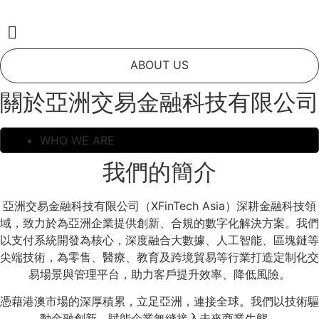
Skip
to
content
ABOUT US
關於亞洲交易金融科技有限公司
WHO WE ARE
我們的簡介
亞洲交易金融科技有限公司（XFinTech Asia）深耕金融科技領
域，致力於為亞洲企業提供創新、合規的數字化解決方案。我們
以支付系統開發為核心，深度融合大數據、人工智能、區塊鏈等
尖端技術，為零售、醫療、教育及跨境貿易等行業打造定制化交
易場景與管理平台，助力客戶提升效率、降低風險。
憑藉港澳市場的深厚積累，立足亞洲，連接全球。我們以技術驅
動金融創新，賦能企業無縫接入未來商業生態。