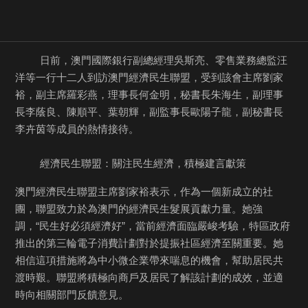
    日前，澳門國際銀行副總經理吳斯亮、零售業務總監汪
洋等一行十二人到訪澳門經濟民生聯盟，受到該會主席劉家
裕，副主席羅彩燕，理事長何金明，秘書長朱海生，副理事
長李蔭良、陳順平、葉朝輝，副監事長歐陽子龍，副秘書長
李卉茵等成員的熱情接待。

    經濟民生聯盟：關注民生經濟，積極建言獻策
澳門經濟民生聯盟主席劉家裕表示，作為一個新成立的社
團，聯盟致力於為澳門的經濟民生髮展貢獻力量。她強
調，“民生好必須經濟好”，當前經濟面臨嚴峻考驗，特區政府
推出的第三輪電子消費計劃對於提振社區經濟至關重要。她
相信這項措施將為中小微企業帶來喘息的機會，幫助居民共
渡時艱。聯盟將積極向商戶及居民了解該計劃的成效，並適
時向相關部門反饋意見。