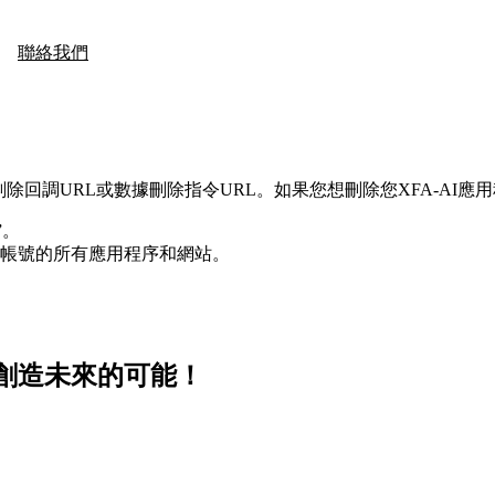
聯絡我們
據刪除回調URL或數據刪除指令URL。如果您想刪除您XFA-A
”。
ook帳號的所有應用程序和網站。
創造未來的可能！