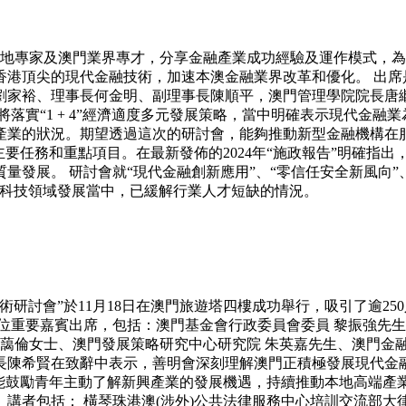
內地專家及澳門業界專才，分享金融產業成功經驗及運作模式，
香港頂尖的現代金融技術，加速本澳金融業界改革和優化。 出席
劉家裕、理事長何金明、副理事長陳順平，澳門管理學院院長唐
年將落實“1 + 4”經濟適度多元發展策略，當中明確表示現代金
產業的狀況。期望透過這次的研討會，能夠推動新型金融機構在服
主要任務和重點項目。在最新發佈的2024年“施政報告”明確指
發展。 研討會就“現代金融創新應用”、“零信任安全新風向”
融科技領域發展當中，已緩解行業人才短缺的情況。
研討會”於11月18日在澳門旅遊塔四樓成功舉行，吸引了逾2
位重要嘉賓出席，包括：澳門基金會行政委員會委員 黎振強先生
藹倫女士、澳門發展策略研究中心研究院 朱英嘉先生、澳門金融
長陳希賢在致辭中表示，善明會深刻理解澳門正積極發展現代金
能鼓勵青年主動了解新興產業的發展機遇，持續推動本地高端產
講者包括： 橫琴珠港澳(涉外)公共法律服務中心培訓交流部大