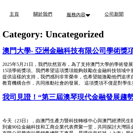
Skip
to
主頁
關於我們
公司新聞
服務內容
content
Category:
Uncategorized
澳門大學- 亞洲金融科技有限公司學術獎項
2025年5月21日，我們欣然宣布，為了支持澳門大學的學術發
15項學術獎項。我們希望這項獎項能夠鼓勵在金融科技領域中
提供這樣的支持，我們感到非常榮幸，也希望能激勵他們追求
教育機構合作，共同推動社會的發展。 這項獎項不僅是對學
我司見證！“第三屆澳琴現代金融發展趨
今天（23日），由澳門生產力暨科技轉移中心與澳門經濟民生
到逾90位金融科技和工商企業代表齊聚一堂，共同探討大灣區