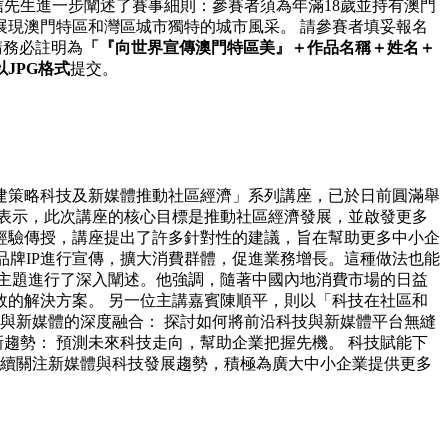
信先生進一步闡述了賽事細則：參賽者須為年滿18歲並持有澳門
現澳門特區和灣區城市獨特的城市風采。 請參賽者填妥報名
題請務必註明為
「『向世界宣傳澳門特區美』＋作品名稱＋姓名＋
JPG格式
提交。
建策略科技及新媒體推動社區經濟」系列講座，已於日前圓滿舉
表示，此次講座的核心目標是推動社區經濟發展，並啟發更多
經驗傳授，講座提出了許多針對性的建議，旨在幫助更多中小企
品牌IP進行宣傳，擴大消費群體，促進業務增長。這種做法也能
主題進行了深入闡述。他強調，隨著中國內地消費市場的日益
的解決方案。 另一位主講嘉賓陳順平，則以「科技在社區和
與新媒體的深度融合： 探討如何將前沿科技與新媒體平台無縫
趨勢： 預測未來科技走向，幫助企業把握先機。 科技賦能下
持續關注新媒體與科技發展趨勢，積極為廣大中小企業提供更多