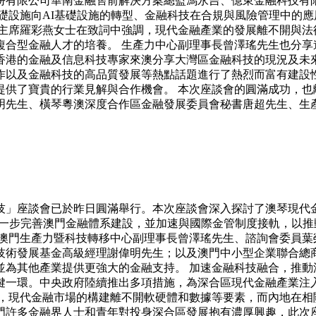
份有限公司華南金融售前解決方案總監馮永吉、億東金融科技有
礎設施向AI基礎設施的轉型、金融科技在合規與風險管理中的
副主席羅彩燕女士在致詞中強調，現代金融產業的發展離不開與法
複合型金融人才的培養。 生產力中心副理事長曾澤瑤先生也分享
香港的金融及信息科技專家來澳分享大灣區金融科技的現況及未來
作以及金融科技的高品質發展等熱點話題進行了熱烈而富有建設
提供了寶貴的行業見解與合作機會。 本次座談會的圓滿成功，也
明先生、橫琴粵澳深度合作區金融發展委員會秘書唐超先生、生
技」座談會已於昨日圓滿舉行。本次座談會深入探討了澳琴現代
進一步完善澳門金融體系建設，並加速與國際金管制度接軌，以推
括澳門生產力暨科技轉移中心副理事長曾澤瑤先生、諮詢會委員葉
技術發展基金高級經理謝偉明先生；以及澳門中小型企業聯合總商
為其他產業提供更強大的金融支持。 加速金融科技融合，推動
鍵一環。中央政府陸續推出多項措施，為深合區現代金融產業注
說，現代金融市場的構建離不開軟硬體和數據等要素，而內地在相
門許多金融界人士和青年對投身深合區發展抱有濃厚興趣，此次