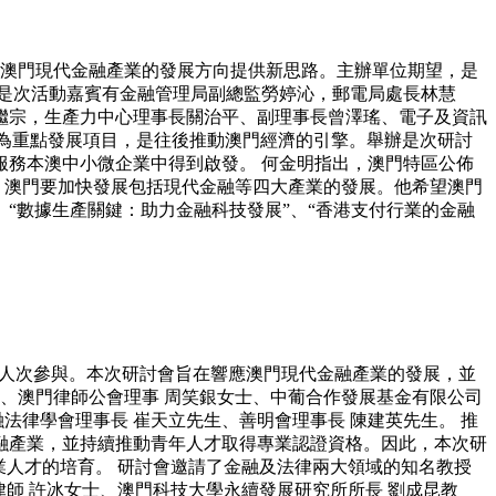
為澳門現代金融產業的發展方向提供新思路。主辦單位期望，是
是次活動嘉賓有金融管理局副總監勞婷沁，郵電局處長林慧
繼宗，生產力中心理事長關治平、副理事長曾澤瑤、電子及資訊
融業為重點發展項目，是往後推動澳門經濟的引擎。舉辦是次研討
務本澳中小微企業中得到啟發。 何金明指出，澳門特區公佈
出，澳門要加快發展包括現代金融等四大產業的發展。他希望澳門
、“數據生產關鍵：助力金融科技發展”、“香港支付行業的金融
50人次參與。本次研討會旨在響應澳門現代金融產業的發展，並
、澳門律師公會理事 周笑銀女士、中葡合作發展基金有限公司
法律學會理事長 崔天立先生、善明會理事長 陳建英先生。 推
融產業，並持續推動青年人才取得專業認證資格。因此，本次研
業人才的培育。 研討會邀請了金融及法律兩大領域的知名教授
律師 許冰女士、澳門科技大學永續發展研究所所長 劉成昆教