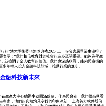
的“澳大學術獎項頒獎典禮2025”上，49名應屆畢業生獲得了
層表示：“我們相信教育對於社會的進步至關重要。能夠為學生
謝，並強調了全人教育的價值。我們也深感欣慰，能夠與這樣的
更多年輕人投入金融科技領域，推動行業的進步。
區金融科技新未來
會”在生產力中心總辦事處圓滿落幕。作為與會者，我們很高興看
尖專家，他們的真知灼見令我們印象深刻： 上海英方軟件股份