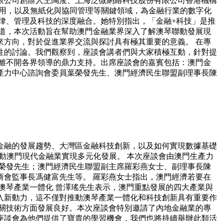
限公司創辦人王陶浚、上海泛微網絡科技股份有限公司香港機構
應用，以及無紙化與協同管理等關鍵領域，為金融行業的數字化
律、管理及科技的深度融合。她特別指出，「金融+科技」是推
道，本次活動旨在幫助澳門金融業界深入了解澳琴聯動發展現
方向，對於促進業界交流與探討具有極其重要的意義。 在專
性的討論。我們觀察到，座談會講者們與大家積極互動，針對提
離不開各界領導的鼎力支持。出席座談會的嘉賓包括：澳門金
產力中心諮詢會委員葉榮發先生、澳門經濟民生聯盟副理事長陳
金融的發展趨勢、大灣區金融科技創新，以及如何實現數據基礎
動澳門現代金融業實現多元化發展。 本次座談會由澳門生產力
榮發先生；澳門經濟民生聯盟副主席羅彩燕女士、副理事長陳
會監事長馮健富先生等。 羅彩燕女士指出，澳門經濟若要在
澳琴產業一體化 曾澤瑤先生表示，澳門重點發展的四大產業與
入新動力，這不僅對推動澳琴產業一體化和科技創新具有重要作
關技術方面發展良好。本次座談會特別邀請了內地金融業的專
座談會為他們提供了寶貴的學習機會，我們也將持續舉辦此類活