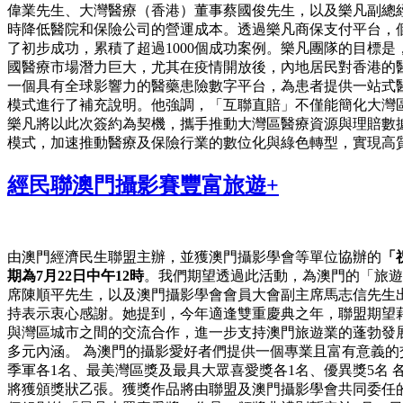
偉業先生、大灣醫療（香港）董事蔡國俊先生，以及樂凡副總
時降低醫院和保險公司的營運成本。透過樂凡商保支付平台，
了初步成功，累積了超過1000個成功案例。樂凡團隊的目標是
國醫療市場潛力巨大，尤其在疫情開放後，內地居民對香港的
一個具有全球影響力的醫藥患險數字平台，為患者提供一站式
模式進行了補充說明。他強調，「互聯直賠」不僅能簡化大灣
樂凡將以此次簽約為契機，攜手推動大灣區醫療資源與理賠數
模式，加速推動醫療及保險行業的數位化與綠色轉型，實現高
經民聯澳門攝影賽豐富旅遊+
由澳門經濟民生聯盟主辦，並獲澳門攝影學會等單位協辦的
「
期為7月22日中午12時
。我們期望透過此活動，為澳門的「旅遊
席陳順平先生，以及澳門攝影學會會員大會副主席馬志信先生
持表示衷心感謝。她提到，今年適逢雙重慶典之年，聯盟期望
與灣區城市之間的交流合作，進一步支持澳門旅遊業的蓬勃發展
多元內涵。 為澳門的攝影愛好者們提供一個專業且富有意義的
季軍各1名、最美灣區獎及最具大眾喜愛獎各1名、優異獎5名 各
將獲頒獎狀乙張。獲獎作品將由聯盟及澳門攝影學會共同委任的評