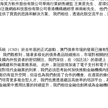
上海英方軟件股份有限公司華南行業銷售總監 王東星先生 、星環
上海泛微網絡科技股份有限公司香港機構總經理 林南彬先生。 他
提供了寶貴的思路和解決方案。 我們相信，透過此類交流平台，
系統（CSD）於去年底的正式啟動，澳門債券市場的發展已擁有
 我們觀察到，隨著多樣化的債券產品陸續推出，市場對相關的
及國內外投資者的密切關注。我們深信，在《信託法》的基礎上
極構建和升級業務系統。 此外，新冠疫情加速了電子支付和電子
面對現代金融業的到來，我們必須思考如何加快推動金融機構內
方面仍有提升空間，但這也為我們創造了合作的機會。在適當的條
門培育更多複合型人才。我們也應透過建設高效率的培訓平台，
金融業中應用比重的持續提升，我們相信金融信創將成為金融機