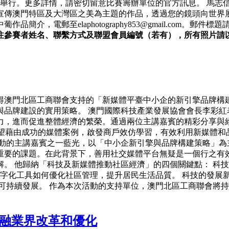
日舉行。更多詳情，請密切留意比賽籌辦單位的官方訊息。 馬志
宣傳澳門特區及大灣區之美為主題的作品，透過您的鏡頭向世界展
介，電郵至elaphotography853@gmail.com。郵件標
參賽者姓名、聯繫方式及聯盟會員編號（若有），所有照片請以
得澳門北區工商聯會支持的「新媒體平臺中小企的新引擎品牌構
與品牌建設的實用策略。 澳門國際科技產業發展協會會長李彩紅
力，進而促進整體經濟的繁榮。通過兩位主講嘉賓的精彩分享與
希望藉由成功的媒體案例，啟發商戶效仿學習，有效利用新媒體和
活動的主講嘉賓之一藍光，以「中小企新引擎與品牌構建策略」為
重要的課題。在此背景下，善用社交媒體平台無疑是一個行之有效
。 他歸納「科技及新媒體推動社區經濟」的四個關鍵點： 科技
數字化工具如何優化社區管理，提升居民生活品質。 科技的發展新
可持續發展。 作為本次活動的支持單位，澳門北區工商聯會將
金融業界改革和優化