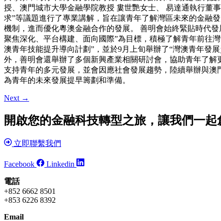
授、澳門城市大學金融學院教授 婁世艷女士、 易達通執行董事
求”等議題進行了專業講解，旨在讓青年了解灣區未來的金融
機制，進而優化粵澳金融合作的發展。 善明會始終緊貼時代發
聚焦深化、平台構建、面向國際”為目標，積極了解青年前往灣
澳青年技能提升導向計劃”，並於9月上旬舉辦了“灣澳青年發展
外，善明會還舉辦了多個新興產業相關研討會，協助青年了解
支持青年的多元發展，並會因應社會發展趨勢，陸續舉辦與澳
為青年的未來發展提早籌劃和準備。
Next
→
開啟您的金融科技轉型之旅，讓我們一起
立即聯繫我們
Facebook
Linkedin
電話
+852 6662 8501
+853 6226 8392
Email