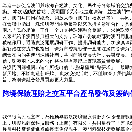
為進一步促進澳門與珠海在經濟、文化、民生等各領域的交流
動。 本次活動的首站，我司團隊榮幸地走進珠海，並在澳門
會、澳門斗門同鄉總會、開放大學（澳門）校友會等），共同
在會談中指出，珠海與澳門兩地長期以來保持著緊密合作，具
兩地「民心相通」工作，全力支持珠澳融合發展，力求使珠澳合
以來都給予澳門發展極大的支持，珠海市委統戰部對澳門同胞
積極作用，通過廣泛開展調研工作、提升調研能力、加強澳珠
梁智浩在交流中也指出，珠海市委統戰部一直關注澳門各珠海
總會在內的各澳門珠海社團，共同商議發展大計，共謀發展。
信，珠澳兩地未來的合作將在現有基礎上實現高質量發展。「
在澳門回歸祖國25週年所提出的「3點希望和4點要求」，鼓
新天地、不斷創造新輝煌。 此次交流活動，不僅加深了我們
旨，為澳珠融合發展貢獻更大力量。
跨境保險理賠之交互平台產品發佈及簽約
我們很高興地宣布，為推動粵港澳跨境醫療資源與保險理賠數據的
上，與樂凡商保科技服務（上海）有限公司共同舉行了「跨境
展局科技產業促進處處長李俊傑先生、澳門科學技術發展基金