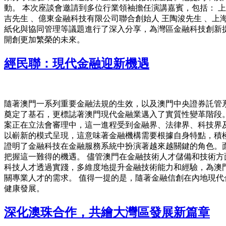
動。 本次座談會邀請到多位行業領袖擔任演講嘉賓，包括： 
吉先生 、億東金融科技有限公司聯合創始人 王陶浚先生 、
紙化與協同管理等議題進行了深入分享，為灣區金融科技創新
開創更加繁榮的未來。
經民聯：現代金融迎新機遇
隨著澳門一系列重要金融法規的生效，以及澳門中央證券託管
奠定了基石，更標誌著澳門現代金融業邁入了實質性變革階段。
案正在立法會審理中，這一進程受到金融界、法律界、科技界
以嶄新的模式呈現，這意味著金融機構需要根據自身特點，積
證明了金融科技在金融服務系統中扮演著越來越關鍵的角色。
把握這一難得的機遇。 儘管澳門在金融技術人才儲備和技術
科技人才透過實踐，多維度地提升金融技術能力和經驗，為澳
關專業人才的需求。 值得一提的是，隨著金融信創在內地現代
健康發展。
深化澳珠合作，共繪大灣區發展新篇章