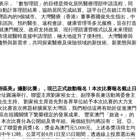
表示，「數智理賠」的目標是簡化居民醫療理賠申請流程，同
自動計算理賠結果，協助居民完成結算。該平台已在鎮江市取得
大灣區內的9個城市。 大灣醫療（香港）董事蔡國俊先生指出，中
診諮詢、預約醫生、遠程會診、健康管理等多元服務，旨在打造
就澳門概況、政府支持政策、現行理賠運營模式以及未來理賠
境就醫時直接申請理賠，極大地提升了便利性。 大灣醫療與
趨勢與新需求，共同探索醫療及保險領域的新技術、新業態與新
門特區美』攝影比賽」，現已正式啟動報名！本次比賽報名截止日
會址圓滿舉行。聯盟主席劉家裕女士、副理事長兼活動籌委會主
生主持。 劉家裕主席首先對各界單位給予本次比賽的大力支
次比賽首次將題材擴展至大灣區，我們相信這將有助於促進澳門
區在祖國關懷下繁榮穩定的發展成果。 豐富澳門「旅遊＋」的
，本次比賽分為公開組及青年組。兩個組別均將設有： 冠、亞、
了聯盟會員獎1名，獎金為澳門元5,000元。上述各獎項得主均
午12時。公眾可於8月1日至15日期間，透過線上投票選出兩