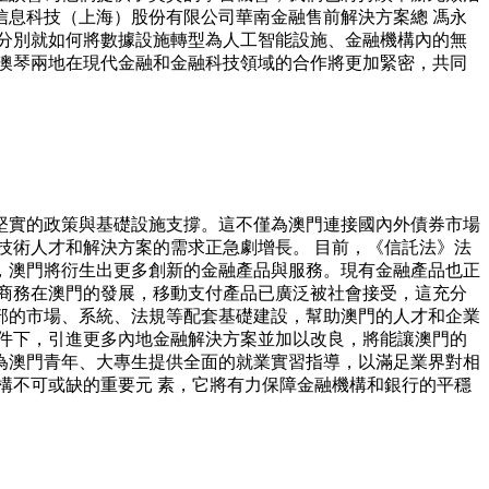
信息科技（上海）股份有限公司華南金融售前解決方案總 馮永
們分別就如何將數據設施轉型為人工智能設施、金融機構內的無
澳琴兩地在現代金融和金融科技領域的合作將更加緊密，共同
堅實的政策與基礎設施支撐。這不僅為澳門連接國內外債券市場
技術人才和解決方案的需求正急劇增長。 目前，《信託法》法
，澳門將衍生出更多創新的金融產品與服務。現有金融產品也正
商務在澳門的發展，移動支付產品已廣泛被社會接受，這充分
部的市場、系統、法規等配套基礎建設，幫助澳門的人才和企業
件下，引進更多內地金融解決方案並加以改良，將能讓澳門的
為澳門青年、大專生提供全面的就業實習指導，以滿足業界對相
構不可或缺的重要元 素，它將有力保障金融機構和銀行的平穩