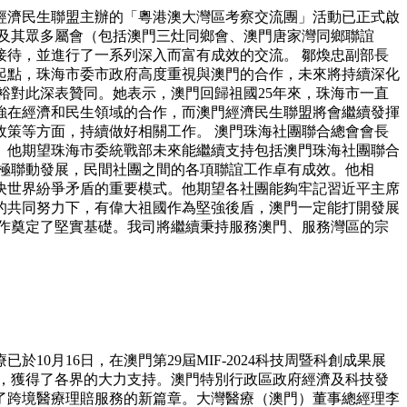
經濟民生聯盟主辦的「粵港澳大灣區考察交流團」活動已正式啟
及其眾多屬會（包括澳門三灶同鄉會、澳門唐家灣同鄉聯誼
待，並進行了一系列深入而富有成效的交流。 鄒煥忠副部長
起點，珠海市委市政府高度重視與澳門的合作，未來將持續深化
裕對此深表贊同。她表示，澳門回歸祖國25年來，珠海市一直
強在經濟和民生領域的合作，而澳門經濟民生聯盟將會繼續發揮
策等方面，持續做好相關工作。 澳門珠海社團聯合總會會長
。他期望珠海市委統戰部未來能繼續支持包括澳門珠海社團聯合
極聯動發展，民間社團之間的各項聯誼工作卓有成效。他相
決世界紛爭矛盾的重要模式。他期望各社團能夠牢記習近平主席
界的共同努力下，有偉大祖國作為堅強後盾，澳門一定能打開發展
作奠定了堅實基礎。我司將繼續秉持服務澳門、服務灣區的宗
月16日，在澳門第29屆MIF-2024科技周暨科創成果展
，獲得了各界的大力支持。澳門特別行政區政府經濟及科技發
了跨境醫療理賠服務的新篇章。大灣醫療（澳門）董事總經理李