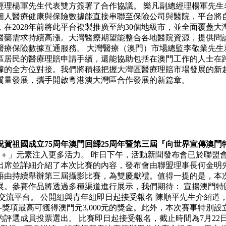
經理楊軍先生代表雙方簽署了合作協議。 樂凡副總經理楊軍先生
個人醫療健康與保險數據能直接串聯至保險公司與醫院，平台將
，在2028年前將此平台複製推廣至約30個地級市，並全面覆蓋
醫藥需求持續高漲。大灣醫療期望能整合各地醫院資源，提供問
醫療保險數據互通服務。 大灣醫療（澳門）市場總監李敬業先生
區居民的醫療理賠申請手續，還能協助包括在澳門工作的人士在跨
據的全方位對接。我們將積極把握大灣區醫療理賠市場發展的新
質量發展，攜手開啟粵港澳大灣區合作發展的新篇章。
祝賀祖國成立75周年澳門回歸25周年暨第三屆『向世界宣傳澳
＋」元素注入更多活力。 昨日下午，活動新聞發布會已於聯盟
出席並詳細介紹了本次比賽的內容，發布會由聯盟理事長何金明先
藉由持續舉辦第三屆攝影比賽，為雙慶獻禮。值得一提的是，本
。參賽作品將透過多種渠道進行展示，我們期待： 宣揚澳門特
交流平台。 公開組與青年組即日起接受報名 陳順平先生介紹道
獎項最高可獲得澳門元3,000元的獎金。此外，本次賽事特別設立
選成員投票選出。 比賽即日起接受報名，截止時間為7月22日中