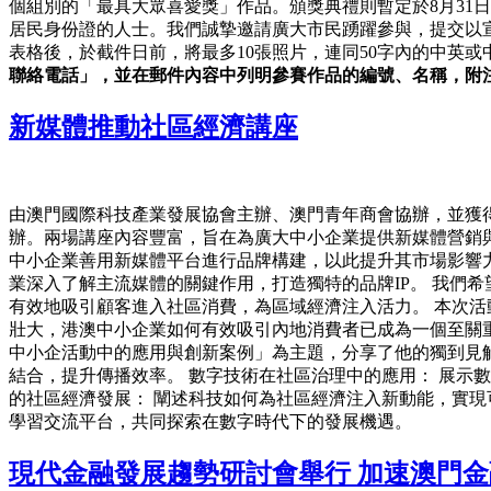
個組別的「最具大眾喜愛獎」作品。頒獎典禮則暫定於8月31
居民身份證的人士。我們誠摯邀請廣大市民踴躍參與，提交以
表格後，於截件日前，將最多10張照片，連同50字內的中英或中葡作品簡
聯絡電話」，並在郵件內容中列明參賽作品的編號、名稱，附注
新媒體推動社區經濟講座
由澳門國際科技產業發展協會主辦、澳門青年商會協辦，並獲
辦。兩場講座內容豐富，旨在為廣大中小企業提供新媒體營銷
中小企業善用新媒體平台進行品牌構建，以此提升其市場影響
業深入了解主流媒體的關鍵作用，打造獨特的品牌IP。 我們
有效地吸引顧客進入社區消費，為區域經濟注入活力。 本次
壯大，港澳中小企業如何有效吸引內地消費者已成為一個至關
中小企活動中的應用與創新案例」為主題，分享了他的獨到見解
結合，提升傳播效率。 數字技術在社區治理中的應用： 展示
的社區經濟發展： 闡述科技如何為社區經濟注入新動能，實現
學習交流平台，共同探索在數字時代下的發展機遇。
現代金融發展趨勢研討會舉行 加速澳門