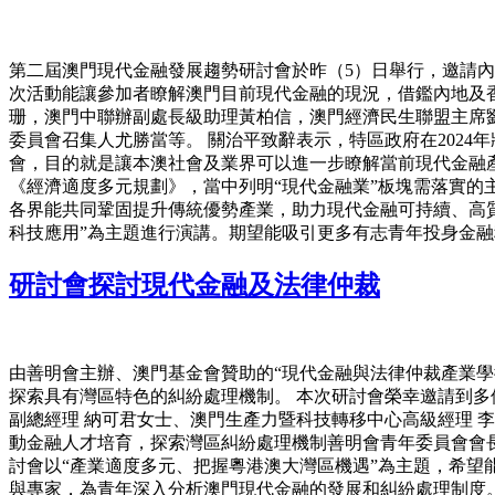
第二屆澳門現代金融發展趨勢研討會於昨（5）日舉行，邀請
次活動能讓參加者瞭解澳門目前現代金融的現況，借鑑內地及
珊，澳門中聯辦副處長級助理黃柏信，澳門經濟民生聯盟主席
委員會召集人尤勝當等。 關治平致辭表示，特區政府在2024
會，目的就是讓本澳社會及業界可以進一步瞭解當前現代金融
《經濟適度多元規劃》，當中列明“現代金融業”板塊需落實的
各界能共同鞏固提升傳統優勢產業，助力現代金融可持續、高質量
科技應用”為主題進行演講。期望能吸引更多有志青年投身金
研討會探討現代金融及法律仲裁
由善明會主辦、澳門基金會贊助的“現代金融與法律仲裁產業學術
探索具有灣區特色的糾紛處理機制。 本次研討會榮幸邀請到多
副總經理 納可君女士、澳門生產力暨科技轉移中心高級經理 李
動金融人才培育，探索灣區糾紛處理機制善明會青年委員會會
討會以“產業適度多元、把握粵港澳大灣區機遇”為主題，希望
與專家，為青年深入分析澳門現代金融的發展和糾紛處理制度。