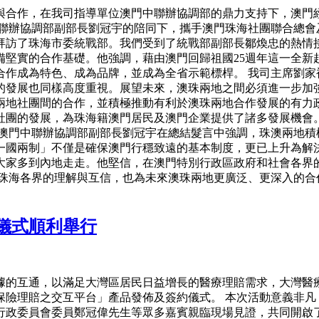
與合作，在我司指導單位澳門中聯辦協調部的鼎力支持下，澳門
中聯辦協調部副部長劉冠宇的陪同下，攜手澳門珠海社團聯合總會
拜訪了珠海市委統戰部。我們受到了統戰部副部長鄒煥忠的熱情接
備堅實的合作基礎。他強調，藉由澳門回歸祖國25週年這一全新
作成為特色、成為品牌，並成為全省示範標桿。 我司主席劉家
的發展也同樣高度重視。展望未來，澳珠兩地之間必須進一步加
兩地社團間的合作，並積極推動有利於澳珠兩地合作發展的有力政
社團的發展，為珠海籍澳門居民及澳門企業提供了諸多發展機會
 澳門中聯辦協調部副部長劉冠宇在總結髮言中強調，珠澳兩地積
一國兩制」不僅是確保澳門行穩致遠的基本制度，更已上升為解
勵大家多到內地走走。他堅信，在澳門特別行政區政府和社會各
與珠海各界的理解與互信，也為未來澳珠兩地更廣泛、更深入的合
儀式順利舉行
互通，以滿足大灣區居民日益增長的醫療理賠需求，大灣醫療已於10
保險理賠之交互平台」產品發佈及簽約儀式。 本次活動意義非凡
行政委員會委員鄭冠偉先生等眾多嘉賓親臨現場見證，共同開啟