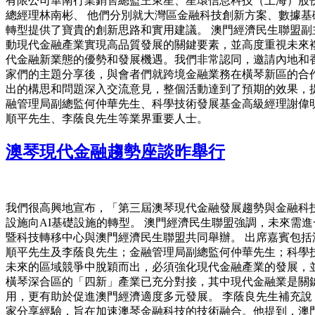
有限公司華南行業銷售總監王東星、星環信息科技（上海）股
總經理林南彬、 他們分別就大灣區金融科技創新方案、數據基
轉型提供了寶貴的創新思路和實用建議。 澳門經濟民生聯盟
動現代金融產業實現高品質發展的關鍵要素，並高度重視未來
代金融新業態的優勢和發展機遇。我們非常認同，邀請內地和
家們的主題分享後，與會者們就跨境金融業務在橫琴新區的合
出的構思和問題深入交流意見，整個活動達到了預期的效果，
融管理局副總監何仲華先生、科學技術發展基金高級經理謝偉
順平先生、李蔭良先生等業界重要人士。
澳琴現代金融趨勢座談昨舉行
我們很高興地宣布，「第三屆澳琴現代金融發展趨勢與金融科
設施向AI基礎設施的轉型。 澳門經濟民生聯盟強調，未來需
暨科技轉移中心與澳門經濟民生聯盟共同舉辦。 出席嘉賓包
順平先生及李蔭良先生；金融管理局副總監何仲華先生；科學
未來的區域競爭中脫穎而出，必須強化現代金融產業的發展，並
橫琴深合區的「四新」產業已充分對接，其中現代金融業是關
用，更有助於促進澳門經濟適度多元發展。 李蔭良先生補充
家分享經驗，旨在加速澳琴金融科技的技術融合。他提到，澳